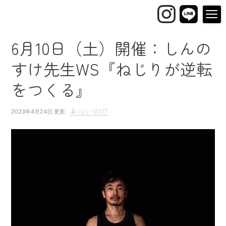
6月10日（土）開催：しんの
すけ先生WS『ねじりが逆転
をつくる』
P
A
cyc-staff
2023年4月24日
o
u
s
t
t
h
e
o
d
r
o
n