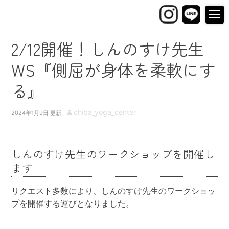
2/12開催！しんのすけ先生
WS『側屈が身体を柔軟にす
る』
P
A
chiba_yoga_center
2024年1月9日
o
u
s
t
t
h
しんのすけ先生のワークショップを開催し
e
o
ます
d
r
o
リクエスト多数により、しんのすけ先生のワークショッ
n
プを開催する運びとなりました。