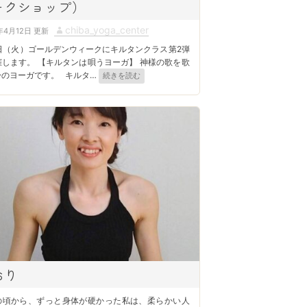
ークショップ）
A
chiba_yoga_center
年4月12日
u
5日（火）ゴールデンウィークにキルタンクラス第2弾
t
催します。 【キルタンは唄うヨーガ】 神様の歌を歌
身のヨーガです。 キルタ
…
続きを読む
h
o
r
おり
の頃から、ずっと身体が硬かった私は、柔らかい人