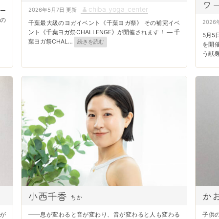
ワ
P
A
chiba_yoga_center
2026年5月7日
ギー
との
o
u
P
2026
千葉最大級のヨガイベント《千葉ヨガ祭》 その補完イベ
s
t
ント《千葉ヨガ祭CHALLENGE》が開催されます！ — 千
o
5月
葉ヨガ祭CHAL
…
続きを読む
t
h
s
を開
う献
e
o
t
d
r
e
o
d
n
o
n
小西千香
か
ちか
のが
――息が変わると音が変わり、音が変わると人も変わる
子供