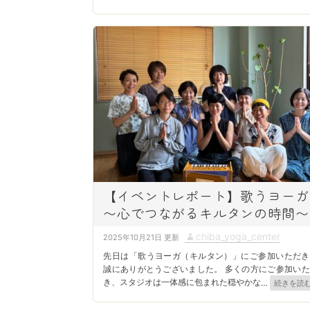
【イベントレポート】歌うヨーガ
〜心でつながるキルタンの時間〜
P
A
chiba_yoga_center
2025年10月21日
o
u
先日は「歌うヨーガ（キルタン）」にご参加いただき
s
t
誠にありがとうございました。 多くの方にご参加いた
き、スタジオは一体感に包まれた穏やかな
…
続きを読
t
h
e
o