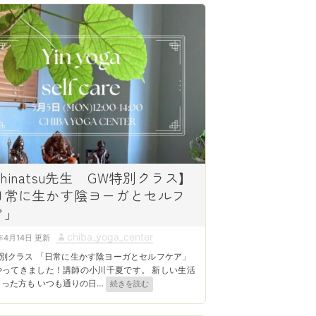
r
hinatsu先生 GW特別クラス】
日常に生かす陰ヨーガとセルフ
ア」
A
chiba_yoga_center
年4月14日
u
特別クラス 「日常に生かす陰ヨーガとセルフケア」
t
やってきました！講師の小川千夏です。 新しい生活
まった方も いつも通りの日
…
続きを読む
h
o