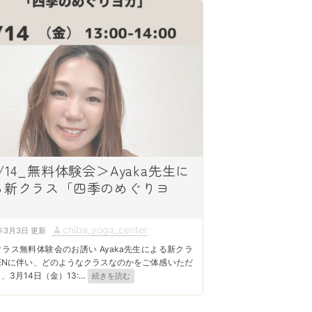
r
/14_無料体験会＞Ayaka先生に
る新クラス「四季のめぐりヨ
」
A
chiba_yoga_center
年3月3日
u
ラス無料体験会のお誘い Ayaka先生による新クラ
t
PENに伴い、どのようなクラスなのかをご体感いただ
、3月14日（金）13:
…
続きを読む
h
o