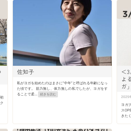
o
d
n
o
n
ゆ
佐知子
＜3
よ
私がヨガを始めたのはまさに”中年”と呼ばれる年齢になっ
ガ
た頃です。 筋力無し、体力無しの私でしたが、ヨガをす
ることで柔
…
続きを読む
P
2025
初
なク
o
ヨガク
s
スO
きたく
t
e