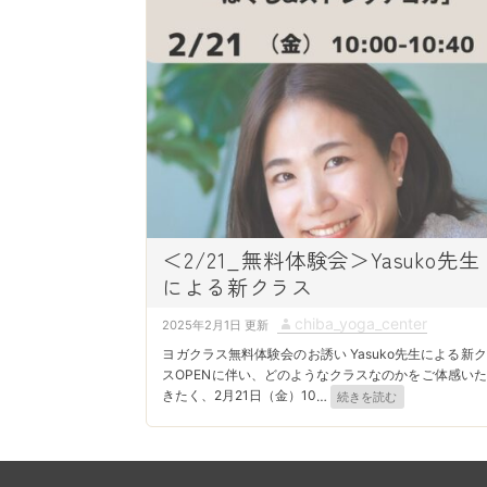
n
＜2/21_無料体験会＞Yasuko先生
による新クラス
P
A
chiba_yoga_center
2025年2月1日
o
u
ヨガクラス無料体験会のお誘い Yasuko先生による新
s
t
スOPENに伴い、どのようなクラスなのかをご体感い
きたく、2月21日（金）10
…
続きを読む
t
h
e
o
d
r
o