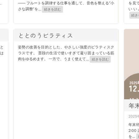
、
―― フルートを調律する仕事を通して、音色を整える”小
を見
いい
さな調整”を
…
続きを読む
続き
ととのうピラティス
と
姿勢の改善を目的とした、やさしい強度のピラティスク
は
ラスです。 普段の生活で使いすぎて凝り固まっている筋
肉をゆるめます。 一方で、うまく使えて
…
続きを読む
年
P
2025
o
年末特
s
2:0
を
…
t