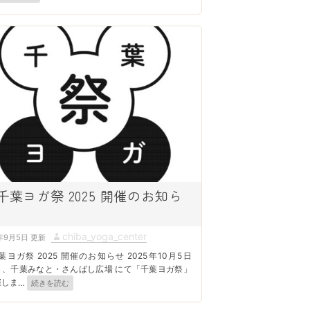
o
r
千葉ヨガ祭 2025 開催のお知ら
A
chiba_yoga_center
年9月5日
u
葉ヨガ祭 2025 開催のお知らせ 2025年10月5日
t
）、千葉みなと・さんばし広場 にて「千葉ヨガ祭」
催しま
…
続きを読む
h
o