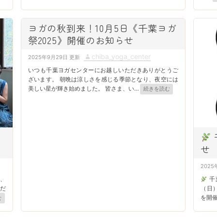
e
d
ヨガの秋到来！10月5日《千葉ヨガ
o
祭2025》開催のお知らせ
n
P
A
chiba_yoga_center
2025年9月29日
o
u
いつも千葉ヨガセンターにお越しいただきありがとうご
s
t
ざいます。 朝晩は涼しさを感じる季節となり、夜空には
美しい星が輝き始めました。 皆さま、い
…
続きを読む
t
h
e
o
d
r
o
n
せ
P
2025
o
、
千
s
だ
（日
を開
む
t
e