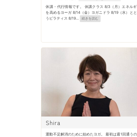
o
u
休講・代行情報です。 休講クラス 8/3（月）エネル
s
t
を高めるヨーガ 8/14（金）ヨガニドラ 8/19（水）と
うピラティス 8/19
…
続きを読む
t
h
e
o
d
r
o
n
Shira
運動不足解消のために始めたヨガ。 最初は週1回通う