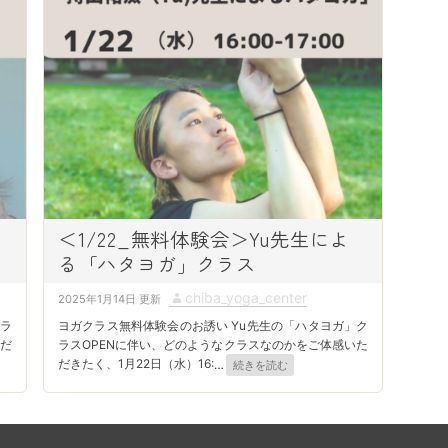
d
o
n
＜1/22_無料体験会＞Yu先生によ
る「ハタヨガ」クラス
P
A
chiba_yoga_center
2025年1月14日
o
u
クラ
ヨガクラス無料体験会のお誘い Yu先生の「ハタヨガ」ク
s
t
ただ
ラスOPENに伴い、どのようなクラスなのかをご体感いた
だきたく、1月22日（水）16:
…
続きを読む
t
h
e
o
d
r
o