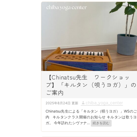
d
r
o
n
【Chinatsu先生 ワークショッ
プ】「キルタン（唄うヨガ）」の
ご案内
P
A
chiba_yoga_center
2025年8月24日
o
u
Chinatsu先生による「キルタン（唄うヨガ）」WSの
s
t
内 キルタンクラス開催のお知らせ キルタンは歌うヨ
ガ。 今年訪れたシヴァナ
…
続きを読む
t
h
e
o