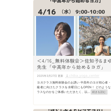
d
r
o
n
＜4/16_無料体験会＞佐知子&ま
先生「中高年から始めるヨガ」
P
A
chiba_yoga_center
2025年3月27日
o
u
ヨガクラス無料体験会のお誘い 中高年のヨガ初心者・
s
t
級者に向けたクラスを水曜日にもOPEN！ どのよう
ラスなのかをご体感いただきたく、以
…
続きを読む
t
h
e
o
d
r
o