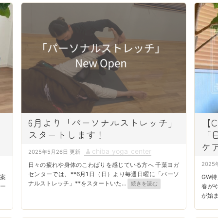
d
o
n
6月より「パーソナルストレッチ」
【C
スタートします！
「
ケ
P
A
chiba_yoga_center
2025年5月26日
o
u
P
2025
日々の疲れや身体のこわばりを感じている方へ 千葉ヨガ
s
t
センターでは、**6月1日（日）より毎週日曜に「パーソ
o
ご案
GW
ナルストレッチ」**をスタートいた
…
続きを読む
t
h
s
ー
春が
が始
e
o
t
d
r
e