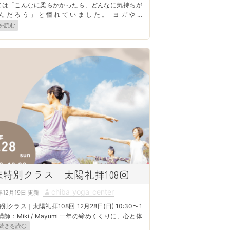
ては「こんなに柔らかかったら、どんなに気持ちが
んだろう」と憧れていました。 ヨガや
…
を読む
末特別クラス｜太陽礼拝108回
A
chiba_yoga_center
年12月19日
u
別クラス｜太陽礼拝108回 12月28日(日) 10:30〜1
t
0 講師：Miki / Mayumi 一年の締めくくりに、心と体
続きを読む
h