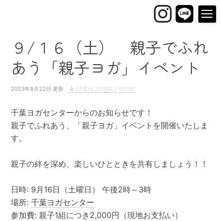
９/１６（土） 親子でふれ
あう「親子ヨガ」イベント
P
A
chiba_yoga_center
2023年8月22日
o
u
s
t
千葉ヨガセンターからのお知らせです！
t
h
親子でふれあう、「親子ヨガ」イベントを開催いたしま
e
o
す。
d
r
o
親子の絆を深め、楽しいひとときを共有しましょう！！
n
日時: 9月16日（土曜日） 午後2時～3時
場所:
千葉ヨガセンター
参加費: 親子1組につき2,000円（現地お支払い）